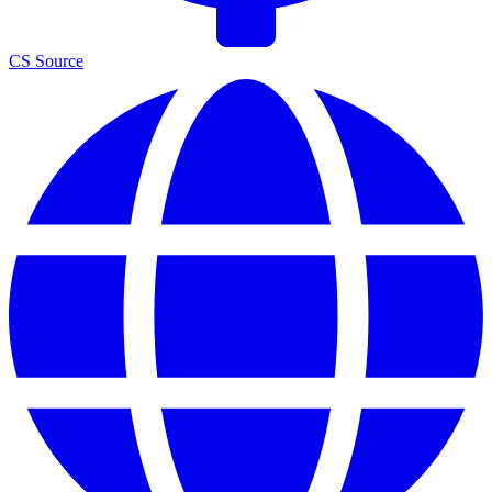
CS Source