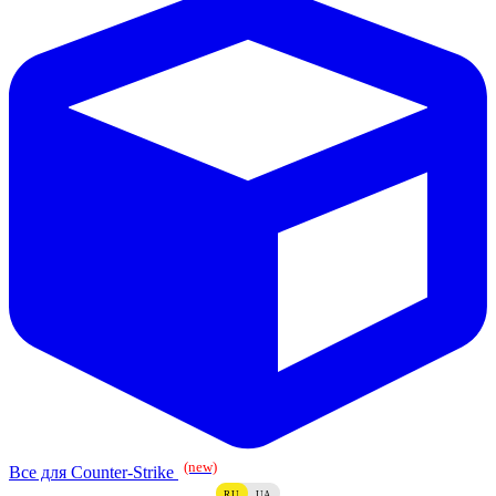
(new)
Все для Counter-Strike
RU
UA