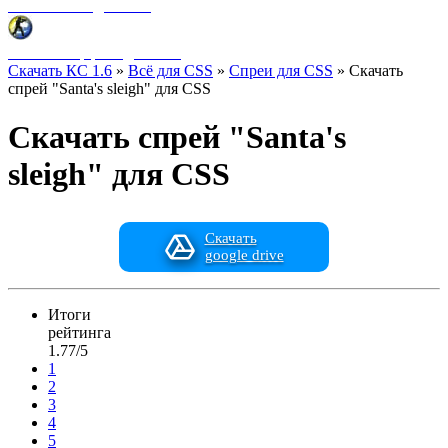
Фоны меню для CSS
HUD интерфейс для CSS
Скачать КС 1.6
»
Всё для CSS
»
Спреи для CSS
» Скачать
спрей "Santa's sleigh" для CSS
Скачать спрей "Santa's
sleigh" для CSS
Скачать
google drive
Итоги
рейтинга
1.77/5
1
2
3
4
5