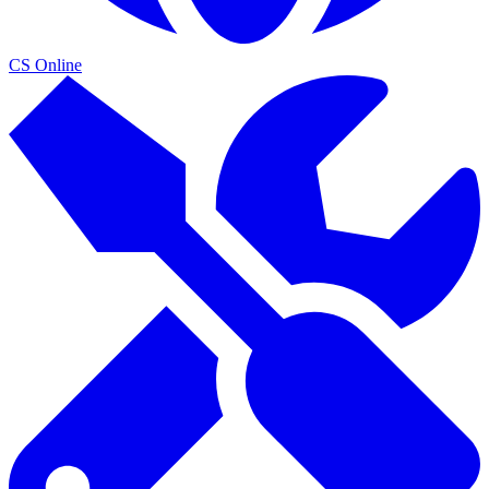
CS Online