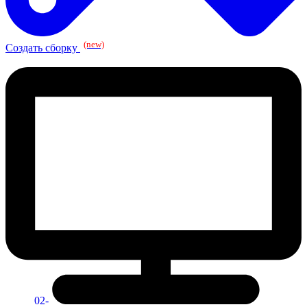
(new)
Создать сборку
02-