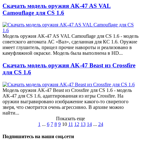
Скачать модель оружия AK-47 AS VAL
Camouflage для CS 1.6
Модель оружия AK-47 AS VAL Camouflage для CS 1.6 - модель
советского автомата АС «Вал», сделанная для КС 1.6. Оружие
имеет глушитель, прицел прочие навороты и реализовано в
камуфляжной окраске. Модель была выполнена в HD...
Скачать модель оружия AK-47 Beast из Crossfire
для CS 1.6
Модель оружия AK-47 Beast из Crossfire для CS 1.6 - модель
AK-47 для CS 1.6, адаптированная из игры Crossfire. На
оружии выгравировано изображение какого-то свирепого
зверя, что смотрится очень агрессивно. В архиве можно
найти...
Показать еще
1
...
6
7
8
9
10
11
12
13
14
...
24
Подпишитесь на наши соц.сети