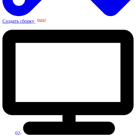
(new)
Создать сборку
02-