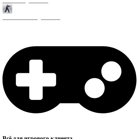
Античиты для CS 1.6
Плагины ReAPI для CS 1.6
Всё для игрового клиента