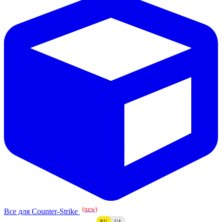
(new)
Все для Counter-Strike
RU
UA