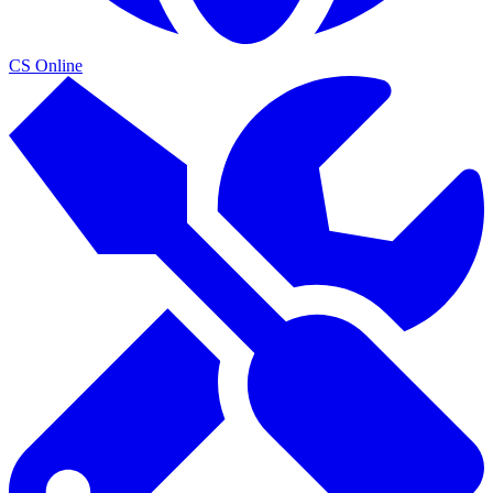
CS Online