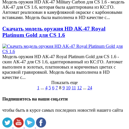
Модель оружия HD AK-47 Military Carbon для CS 1.6 - модель
AK-47 для CS 1.6, которая была адаптирована из КС:ГО.
Автомат реализован в камуфляжной окраске с карбоновыми
вставками. Модель была выполнена в HD качестве с...
Скачать модель оружия HD AK-47 Royal
Platinum Gold для CS 1.6
Модель оружия HD AK-47 Royal Platinum Gold для CS 1.6 -
скин AK-47 для CS 1.6, адаптированный из КС:ГО. Автомат
выполнен в золотых, платиновых и коричневых цветах с
красивой гравировкой. Модель была выполнена в HD
качестве с...
Показать еще
1
...
4
5
6
7
8
9
10
11
12
...
24
Подпишитесь на наши соц.сети
чтобы быть в курсе самых последних новостей нашего сайта