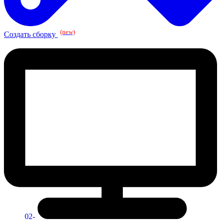
(new)
Создать сборку
02-