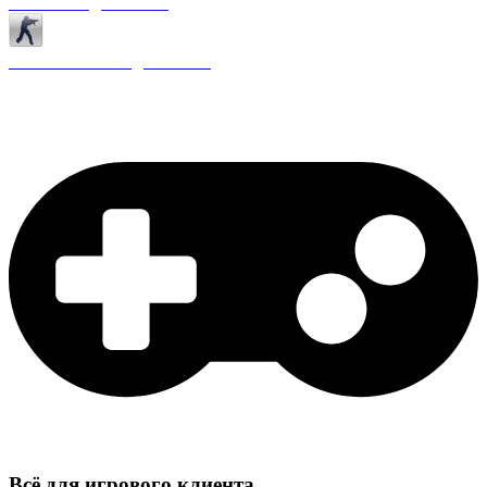
Античиты для CS 1.6
Плагины ReAPI для CS 1.6
Всё для игрового клиента