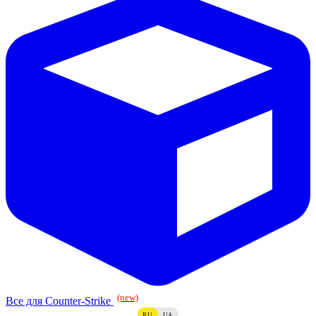
(new)
Все для Counter-Strike
RU
UA