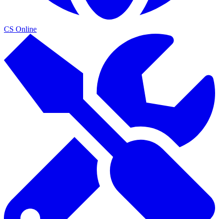
CS Online