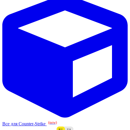
(new)
Все для Counter-Strike
RU
UA