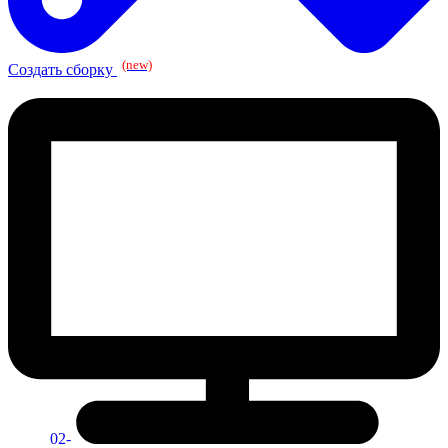
(new)
Создать сборку
02-