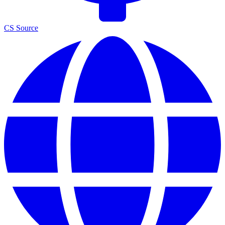
CS Source