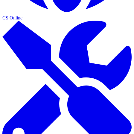
CS Online