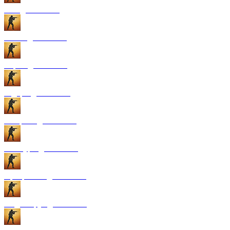
GUI для CS:GO
Патчи для CS:GO
Карты для CS:GO
Радары для CS:GO
Конфиги для CS:GO
Текстуры для CS:GO
Программы для CS:GO
Модели рук для CS:GO