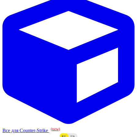
(new)
Все для Counter-Strike
RU
UA