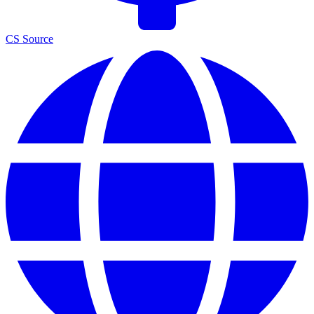
CS Source