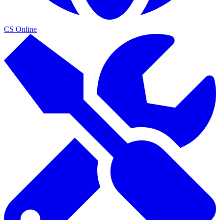
CS Online