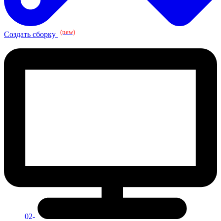
(new)
Создать сборку
02-