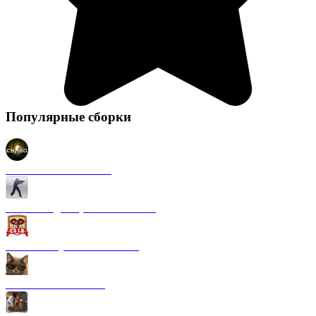
Популярные сборки
CS 1.6 в стиле CS GO
CS 1.6 Original (на Английском)
CS 1.6 от Русского мясника
CS 1.6 от Kott! Show