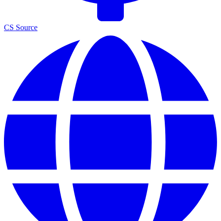
CS Source