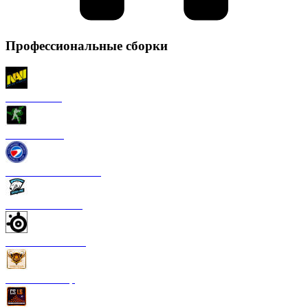
Профессиональные сборки
CS 1.6 NaVi
CS 1.6 Razer
CS 1.6 ESWC Gaming
CS 1.6 Virtus Pro
CS 1.6 SteelSeries
CS 1.6 FastCup