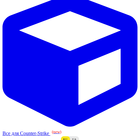
(new)
Все для Counter-Strike
RU
UA