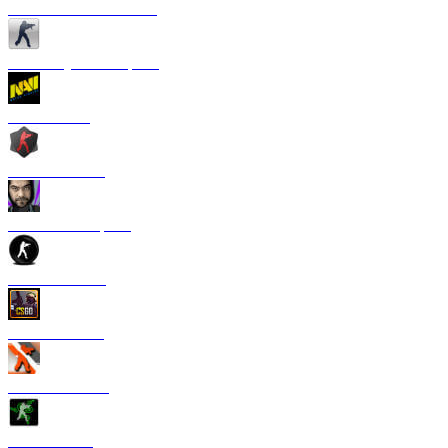
CS 1.6 от Сантехника
CS 1.6 Русская версия
CS 1.6 NaVi
CS 1.6 Zombie
CS 1.6 от Старого
CS 1.6 от TPY
CS:GO 1.6 V2
CS 1.6 Азимов
CS 1.6 Razer