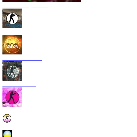
CS 1.6 Armory Xtreme
CS 1.6 Mansion Edition
CS 1.6 2024 Edition
CS 1.6 Rebellion
CS 1.6 Bubble Gum
CS 1.6 Spring Edition