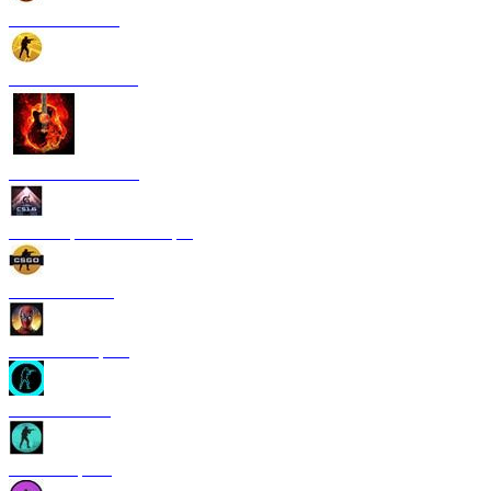
CS 1.6 Paradise
CS 1.6 Neural Net
CS 1.6 Rammstein
CS 1.6 Грезы и кошмары
CS 1.6 GO V3
CS 1.6 Deadpool
CS 1.6 TRON
CS 1.6 Riptide