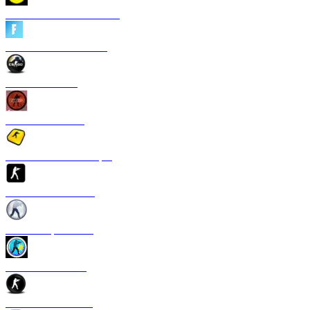
CS 1.6 Heroes of Ukraine
CS 1.6 Fortnite Edition
CS 1.6 Revision
CS 1.6 Standoff 2
Скачать CS 1.6 S1mple
CS 1.6 GTS Edition
CS 1.6 Rapid Strike
CS 1.6 Казахстан
CS 1.6 v2.0 Edition