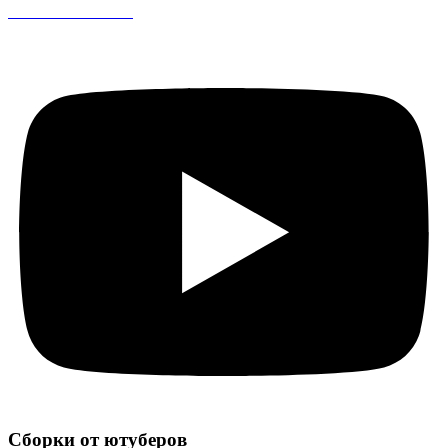
CS 1.6 DreamHack
Сборки от ютуберов