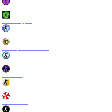
CS 1.6 Vice
CS 1.6 Камуфляж
CS 1.6 NextGen
CS 1.6 Operation Broken Fang
CS 1.6 New Breed
CS 1.6 Pulse
CS 1.6 Refresh
CS 1.6 Infection