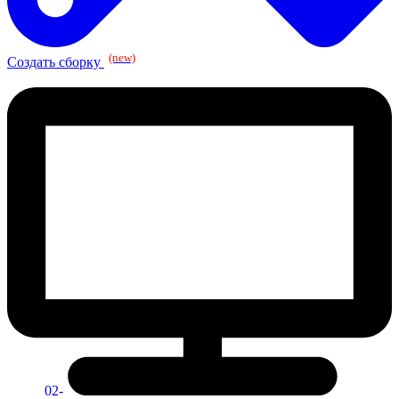
(new)
Создать сборку
02-