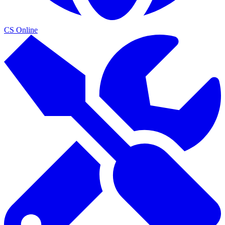
CS Online