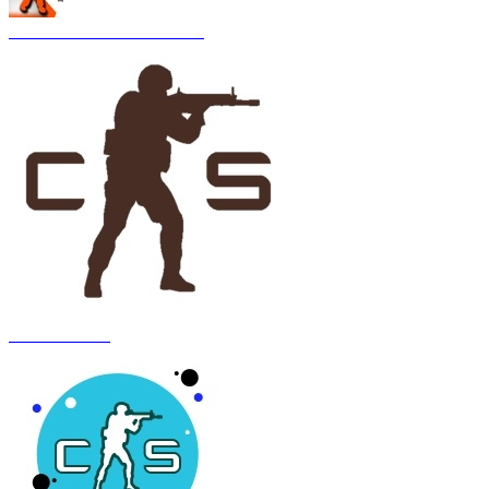
CS 1.6 Asiimov Remastered
CS 1.6 Anubis