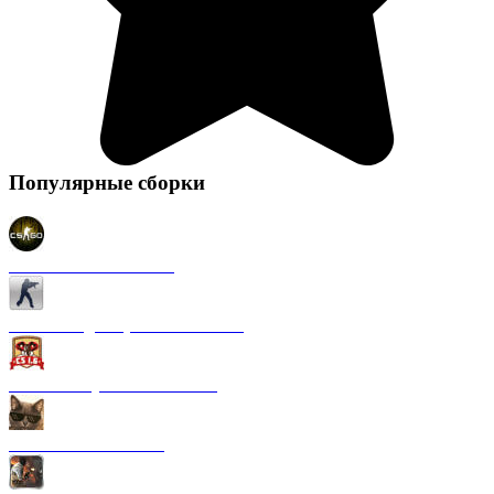
Популярные сборки
CS 1.6 в стиле CS GO
CS 1.6 Original (на Английском)
CS 1.6 от Русского мясника
CS 1.6 от Kott! Show