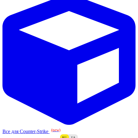
(new)
Все для Counter-Strike
RU
UA