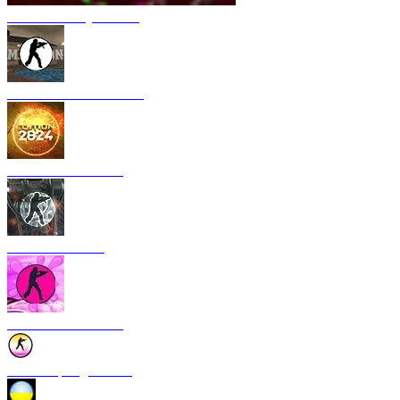
CS 1.6 Armory Xtreme
CS 1.6 Mansion Edition
CS 1.6 2024 Edition
CS 1.6 Rebellion
CS 1.6 Bubble Gum
CS 1.6 Spring Edition