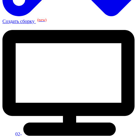
(new)
Создать сборку
02-