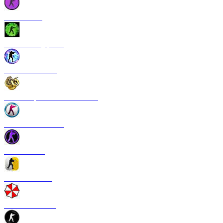
CS 1.6 Vice
CS 1.6 Камуфляж
CS 1.6 NextGen
CS 1.6 Operation Broken Fang
CS 1.6 New Breed
CS 1.6 Pulse
CS 1.6 Refresh
CS 1.6 Infection