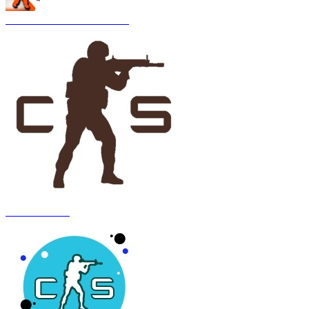
CS 1.6 Asiimov Remastered
CS 1.6 Anubis