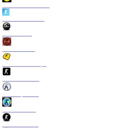
CS 1.6 Heroes of Ukraine
CS 1.6 Fortnite Edition
CS 1.6 Revision
CS 1.6 Standoff 2
Скачать CS 1.6 S1mple
CS 1.6 GTS Edition
CS 1.6 Rapid Strike
CS 1.6 Казахстан
CS 1.6 v2.0 Edition