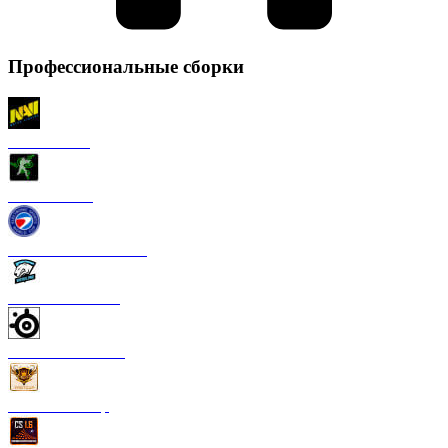
Профессиональные сборки
CS 1.6 NaVi
CS 1.6 Razer
CS 1.6 ESWC Gaming
CS 1.6 Virtus Pro
CS 1.6 SteelSeries
CS 1.6 FastCup