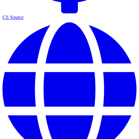
CS Source