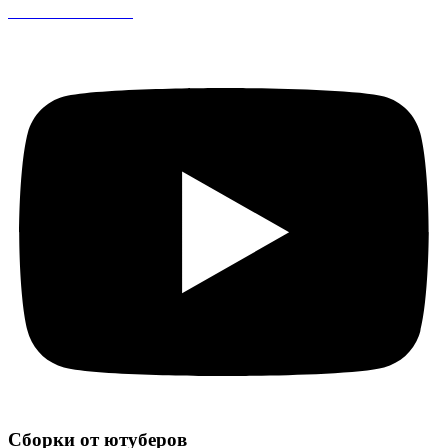
CS 1.6 DreamHack
Сборки от ютуберов