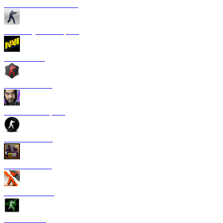
CS 1.6 от Сантехника
CS 1.6 Русская версия
CS 1.6 NaVi
CS 1.6 Zombie
CS 1.6 от Старого
CS 1.6 от TPY
CS:GO 1.6 V2
CS 1.6 Азимов
CS 1.6 Razer