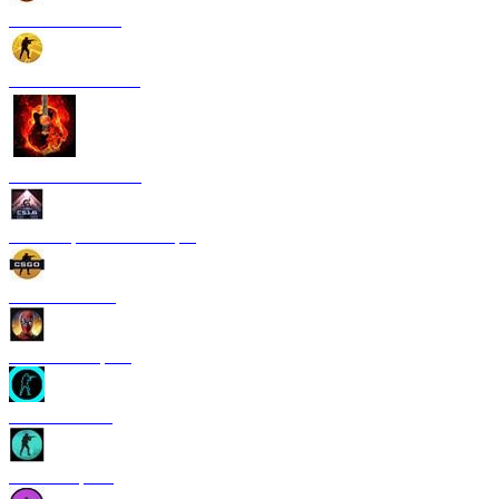
CS 1.6 Paradise
CS 1.6 Neural Net
CS 1.6 Rammstein
CS 1.6 Грезы и кошмары
CS 1.6 GO V3
CS 1.6 Deadpool
CS 1.6 TRON
CS 1.6 Riptide