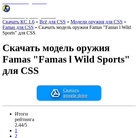
Фоны меню для CSS
HUD интерфейс для CSS
Скачать КС 1.6
»
Всё для CSS
»
Модели оружия для CSS
»
Famas для CSS
» Скачать модель оружия Famas "Famas l Wild
Sports" для CSS
Скачать модель оружия
Famas "Famas l Wild Sports"
для CSS
Скачать
google drive
Итоги
рейтинга
2.44/5
1
2