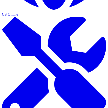
CS Online