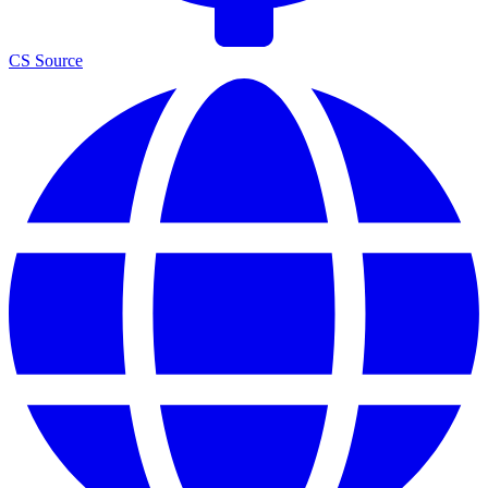
CS Source