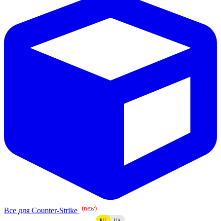
(new)
Все для Counter-Strike
RU
UA