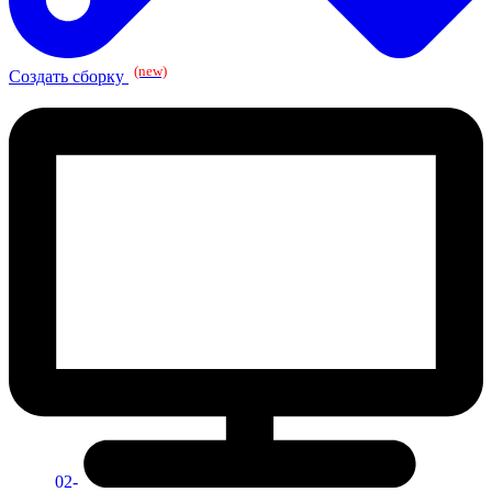
(new)
Создать сборку
02-