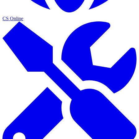
CS Online