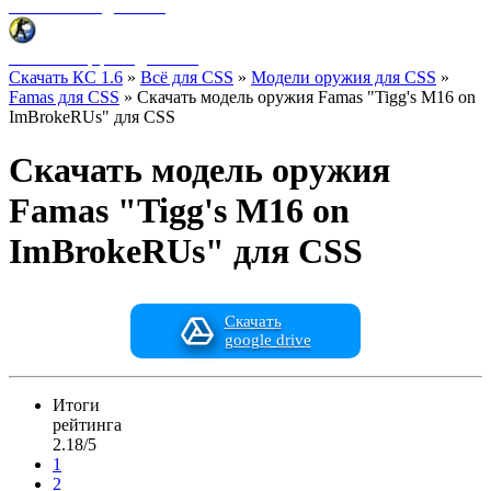
Фоны меню для CSS
HUD интерфейс для CSS
Скачать КС 1.6
»
Всё для CSS
»
Модели оружия для CSS
»
Famas для CSS
» Скачать модель оружия Famas "Tigg's M16 on
ImBrokeRUs" для CSS
Скачать модель оружия
Famas "Tigg's M16 on
ImBrokeRUs" для CSS
Скачать
google drive
Итоги
рейтинга
2.18/5
1
2