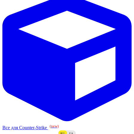
(new)
Все для Counter-Strike
RU
UA