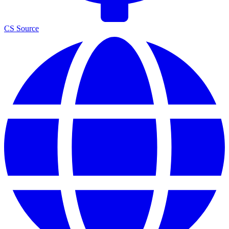
CS Source