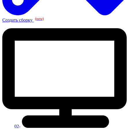
(new)
Создать сборку
02-