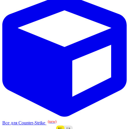
(new)
Все для Counter-Strike
RU
UA