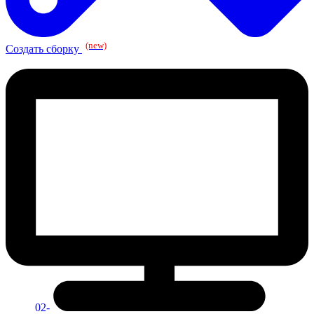
(new)
Создать сборку
02-