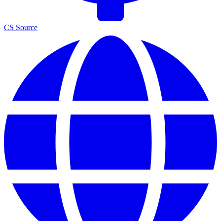
CS Source