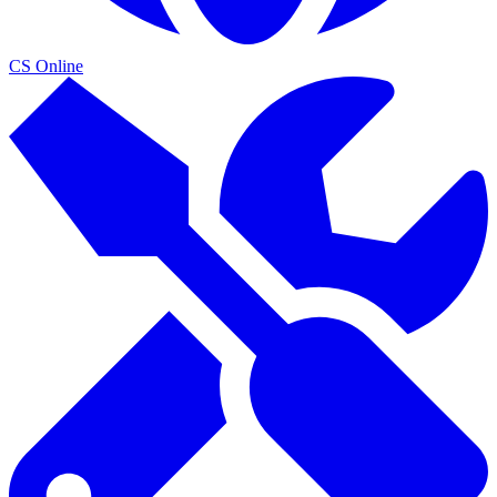
CS Online