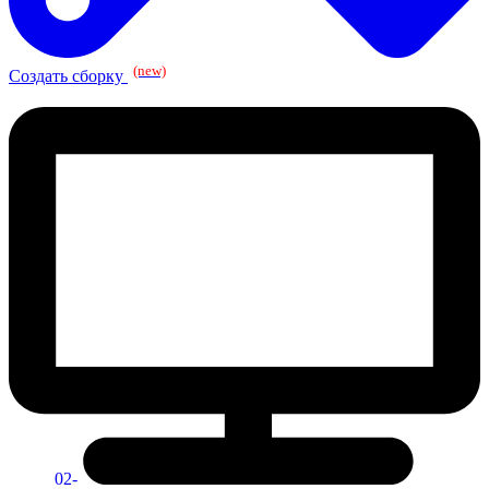
(new)
Создать сборку
02-