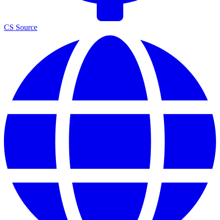
CS Source