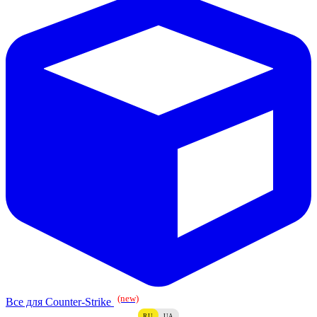
(new)
Все для Counter-Strike
RU
UA