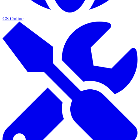
CS Online