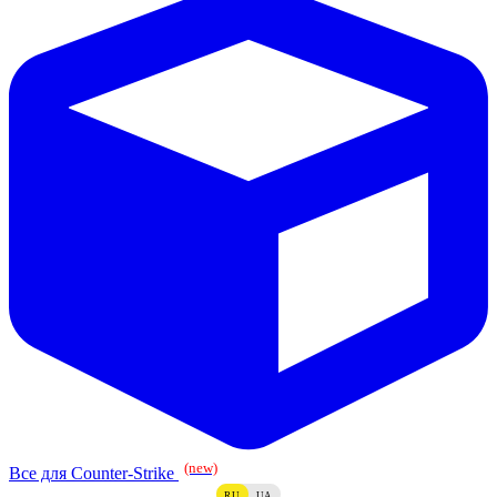
(new)
Все для Counter-Strike
RU
UA