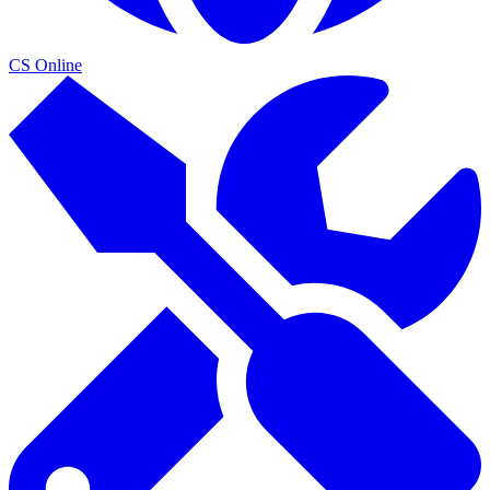
CS Online