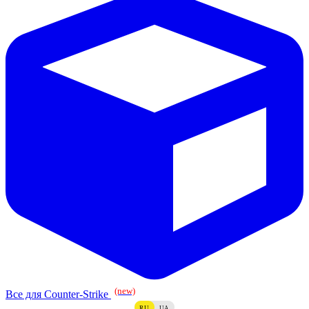
(new)
Все для Counter-Strike
RU
UA