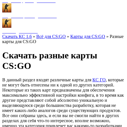
Модели оружия для CS:GO
Модели игроков для CS:GO
Разное для CS:GO
Скачать КС 1.6
»
Всё для CS:GO
»
Карты для CS:GO
» Разные
карты для CS:GO
Скачать разные карты
CS:GO
В данный раздел входят различные карты для
КС ГО
, которые
не могут быть отнесены ни к одной из других категорий.
Некоторые из таких карт предназначены для обеспечения
максимально эффективной настройки конфига, в то время как
другие представляют собой абсолютно уникальную и
выделяющуюся среди большинства разработку, которая не
имеет каких-либо аналогов среди существующих продуктов.
Все они собраны здесь, и если вы не смогли найти в других
разделах для себя что-то интересное, вполне возможно,
именно эта категория привлечет вас какими-то разработками