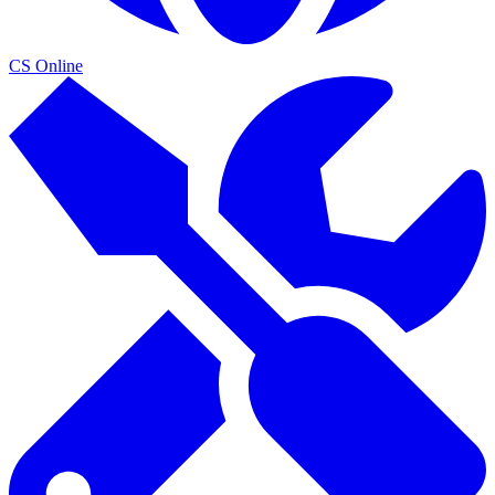
CS Online