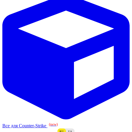
(new)
Все для Counter-Strike
RU
UA