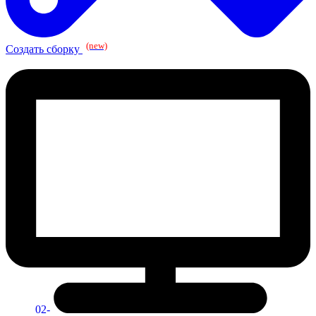
(new)
Создать сборку
02-