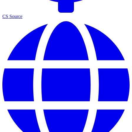
CS Source