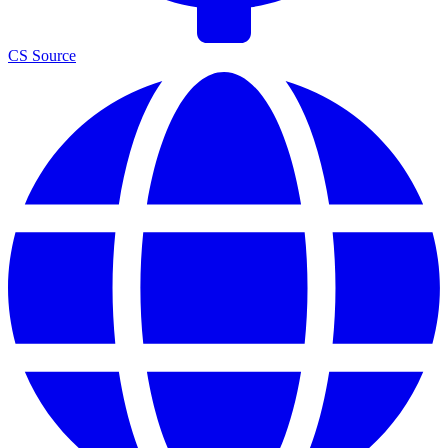
CS Source