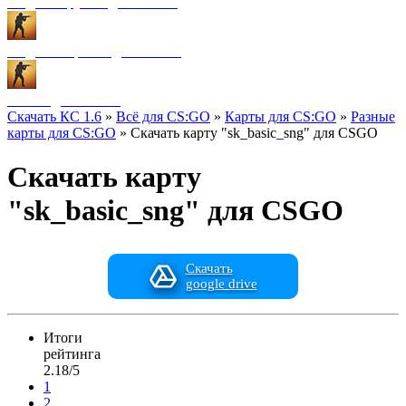
Модели оружия для CS:GO
Модели игроков для CS:GO
Разное для CS:GO
Скачать КС 1.6
»
Всё для CS:GO
»
Карты для CS:GO
»
Разные
карты для CS:GO
» Скачать карту "sk_basic_sng" для CSGO
Скачать карту
"sk_basic_sng" для CSGO
Скачать
google drive
Итоги
рейтинга
2.18/5
1
2