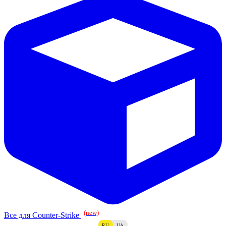
(new)
Все для Counter-Strike
RU
UA