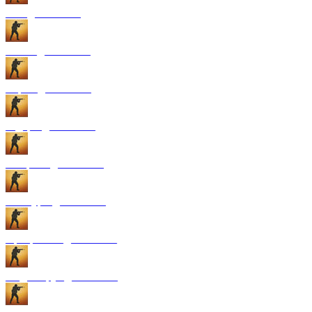
GUI для CS:GO
Патчи для CS:GO
Карты для CS:GO
Радары для CS:GO
Конфиги для CS:GO
Текстуры для CS:GO
Программы для CS:GO
Модели рук для CS:GO