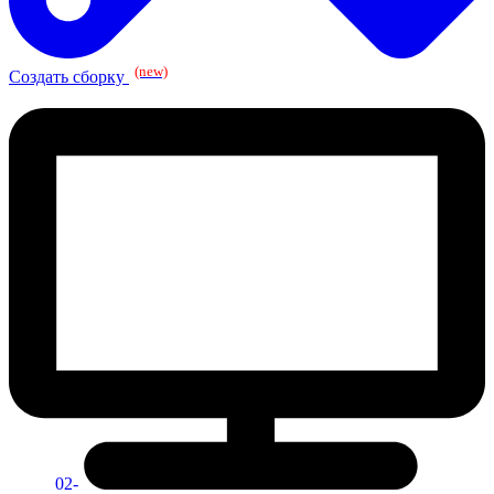
(new)
Создать сборку
02-