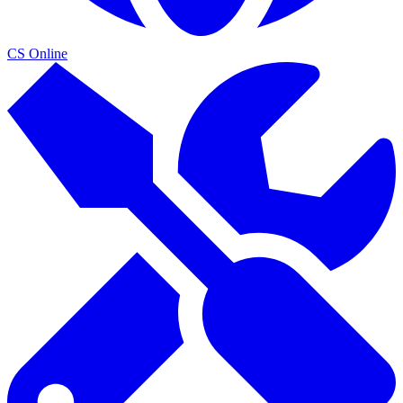
CS Online