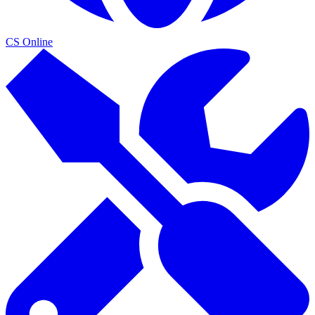
CS Online