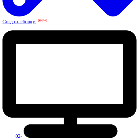
(new)
Создать сборку
02-