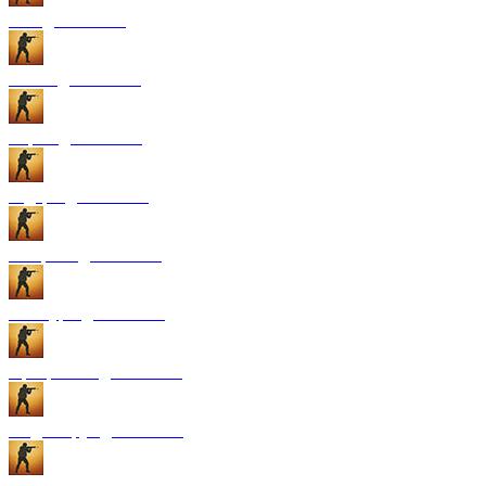
GUI для CS:GO
Патчи для CS:GO
Карты для CS:GO
Радары для CS:GO
Конфиги для CS:GO
Текстуры для CS:GO
Программы для CS:GO
Модели рук для CS:GO