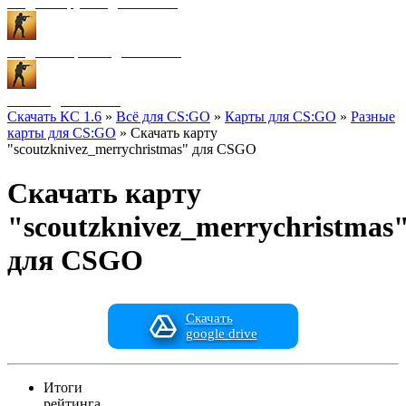
Модели оружия для CS:GO
Модели игроков для CS:GO
Разное для CS:GO
Скачать КС 1.6
»
Всё для CS:GO
»
Карты для CS:GO
»
Разные
карты для CS:GO
» Скачать карту
"scoutzknivez_merrychristmas" для CSGO
Скачать карту
"scoutzknivez_merrychristmas
для CSGO
Скачать
google drive
Итоги
рейтинга