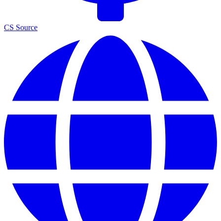
CS Source