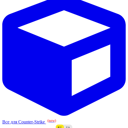
(new)
Все для Counter-Strike
RU
UA