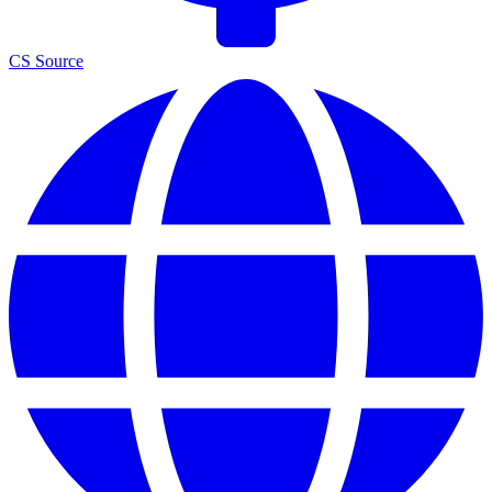
CS Source