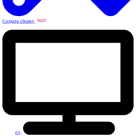
(new)
Создать сборку
02-