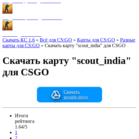
Модели оружия для CS:GO
Модели игроков для CS:GO
Разное для CS:GO
Скачать КС 1.6
»
Всё для CS:GO
»
Карты для CS:GO
»
Разные
карты для CS:GO
» Скачать карту "scout_india" для CSGO
Скачать карту "scout_india"
для CSGO
Скачать
google drive
Итоги
рейтинга
1.64/5
1
2