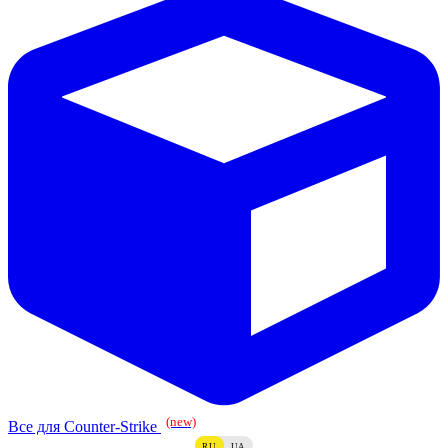
(new)
Все для Counter-Strike
RU
UA