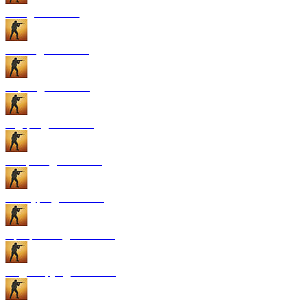
GUI для CS:GO
Патчи для CS:GO
Карты для CS:GO
Радары для CS:GO
Конфиги для CS:GO
Текстуры для CS:GO
Программы для CS:GO
Модели рук для CS:GO