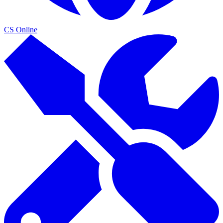
CS Online