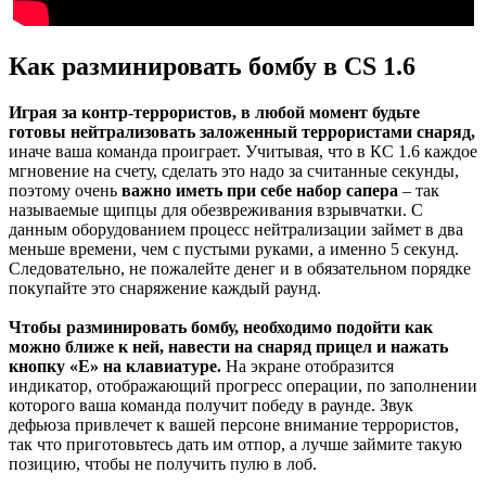
Как разминировать бомбу в CS 1.6
Играя за контр-террористов, в любой момент будьте
готовы нейтрализовать заложенный террористами снаряд,
иначе ваша команда проиграет. Учитывая, что в КС 1.6 каждое
мгновение на счету, сделать это надо за считанные секунды,
поэтому очень
важно иметь при себе набор сапера
– так
называемые щипцы для обезвреживания взрывчатки. С
данным оборудованием процесс нейтрализации займет в два
меньше времени, чем с пустыми руками, а именно 5 секунд.
Следовательно, не пожалейте денег и в обязательном порядке
покупайте это снаряжение каждый раунд.
Чтобы разминировать бомбу, необходимо подойти как
можно ближе к ней, навести на снаряд прицел и нажать
кнопку «E» на клавиатуре.
На экране отобразится
индикатор, отображающий прогресс операции, по заполнении
которого ваша команда получит победу в раунде. Звук
дефьюза
привлечет к вашей персоне внимание террористов,
так что приготовьтесь дать им отпор, а лучше займите такую
позицию, чтобы не получить пулю в лоб.