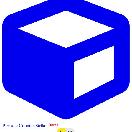
(new)
Все для Counter-Strike
RU
UA