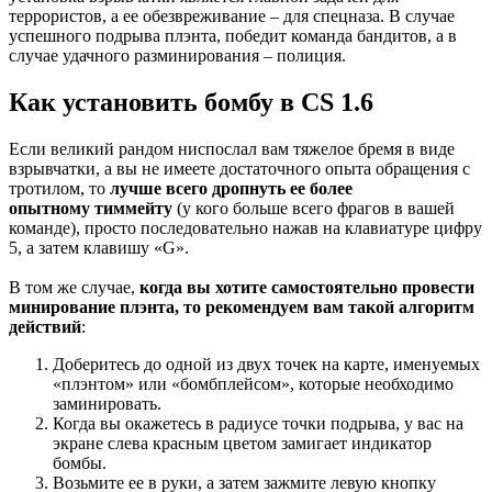
террористов, а ее обезвреживание – для спецназа. В случае
успешного подрыва
плэнта
, победит команда бандитов, а в
случае удачного разминирования – полиция.
Как установить бомбу в CS 1.6
Если великий рандом ниспослал вам тяжелое бремя в виде
взрывчатки, а вы не имеете достаточного опыта обращения с
тротилом, то
лучше всего
дропнуть
ее более
опытному
тиммейту
(у кого больше всего
фрагов
в вашей
команде), просто последовательно нажав на клавиатуре цифру
5, а затем клавишу «G».
В том же случае,
когда вы хотите самостоятельно провести
минирование
плэнта
, то рекомендуем вам такой алгоритм
действий
:
Доберитесь до одной из двух точек на карте, именуемых
«
плэнтом
» или «бомбплейсом», которые необходимо
заминировать.
Когда вы окажетесь в радиусе точки подрыва, у вас на
экране слева красным цветом замигает индикатор
бомбы.
Возьмите ее в руки, а затем зажмите левую кнопку