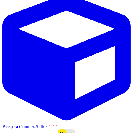
(new)
Все для Counter-Strike
RU
UA