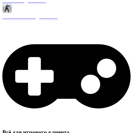
Античиты для CS 1.6
Плагины ReAPI для CS 1.6
Всё для игрового клиента