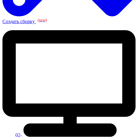
(new)
Создать сборку
02-