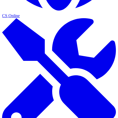
CS Online