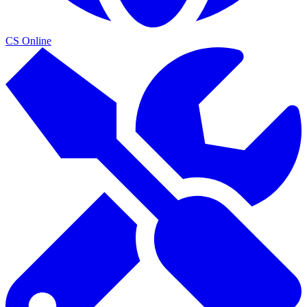
CS Online