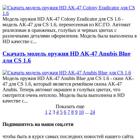
Модель оружия HD AK-47 Colony Eradicator для CS 1.6 -
модель AK-47 для CS 1.6, перенесенная из КС:ГО. Автомат
реализован в оранжевых, голубых и черных цветах с
различными деталями оформления. Модель была выполнена в
HD качестве с...
Скачать модель оружия HD AK-47 Anubis Blue
для CS 1.6
Модель оружия HD AK-47 Anubis Blue для CS 1.6 - скин AK-
47 для CS 1.6, который является ремейком скина AK-47
Anubis. Теперь автомат окрашен в голубых цветах, что
смотрится очень неплохо. Модель была выполнена в HD
качестве с...
Показать еще
1
2
3
4
5
6
7
8
9
10
...
24
Подпишитесь на наши соц.сети
чтобы быть в курсе самых последних новостей нашего сайта