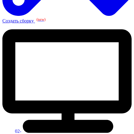
(new)
Создать сборку
02-