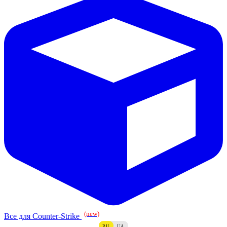
(new)
Все для Counter-Strike
RU
UA