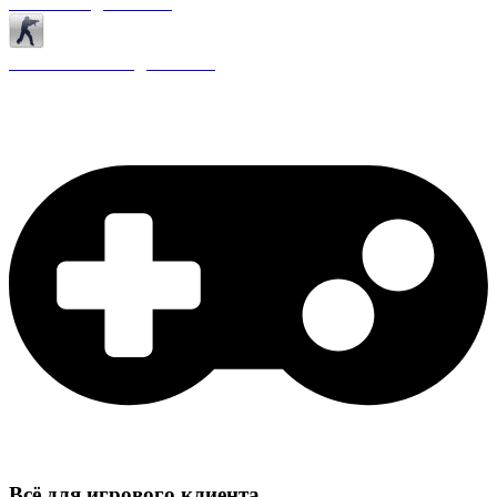
Античиты для CS 1.6
Плагины ReAPI для CS 1.6
Всё для игрового клиента